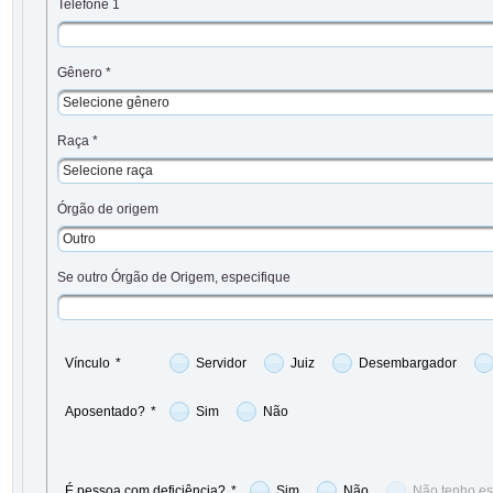
Telefone 1
Gênero *
Selecione gênero
Raça *
Selecione raça
Órgão de origem
Outro
Se outro Órgão de Origem, especifique
Vínculo
*
Servidor
Juiz
Desembargador
Aposentado?
*
Sim
Não
É pessoa com deficiência?
*
Sim
Não
Não tenho es