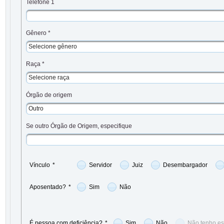
Telefone 1
Gênero *
Selecione gênero
Raça *
Selecione raça
Órgão de origem
Outro
Se outro Órgão de Origem, especifique
Vínculo
*
Servidor
Juiz
Desembargador
Aposentado?
*
Sim
Não
É pessoa com deficiência?
*
Sim
Não
Não tenho es