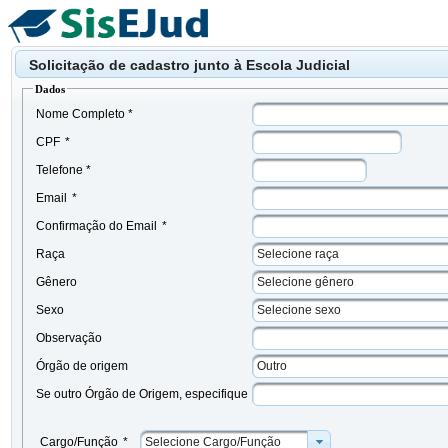
Solicitação de cadastro junto à Escola Judicial
Dados
Nome Completo *
CPF
*
Telefone *
Email
*
Confirmação do Email
*
Raça
Selecione raça
Gênero
Selecione gênero
Sexo
Selecione sexo
Observação
Órgão de origem
Outro
Se outro Órgão de Origem, especifique
Cargo/Função
*
Selecione Cargo/Função